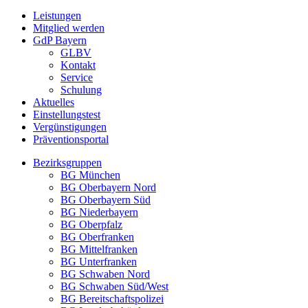
Leistungen
Mitglied werden
GdP Bayern
GLBV
Kontakt
Service
Schulung
Aktuelles
Einstellungstest
Vergünstigungen
Präventionsportal
Bezirksgruppen
BG München
BG Oberbayern Nord
BG Oberbayern Süd
BG Niederbayern
BG Oberpfalz
BG Oberfranken
BG Mittelfranken
BG Unterfranken
BG Schwaben Nord
BG Schwaben Süd/West
BG Bereitschaftspolizei