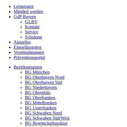
Leistungen
Mitglied werden
GdP Bayern
GLBV
Kontakt
Service
Schulung
Aktuelles
Einstellungstest
Vergünstigungen
Präventionsportal
Bezirksgruppen
BG München
BG Oberbayern Nord
BG Oberbayern Süd
BG Niederbayern
BG Oberpfalz
BG Oberfranken
BG Mittelfranken
BG Unterfranken
BG Schwaben Nord
BG Schwaben Süd/West
BG Bereitschaftspolizei