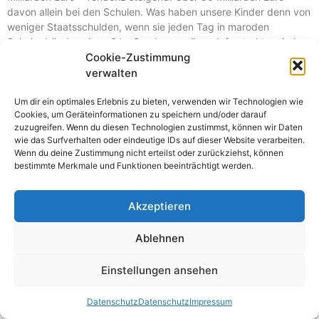
davon allein bei den Schulen. Was haben unsere Kinder denn von
weniger Staatsschulden, wenn sie jeden Tag in maroden
Schulgebäuden sitzen? Im Sondervermögen Infrastruktur sind
zwar 100 Milliarden Euro für die Länder und die Kommunen
Cookie-Zustimmung
vorgesehen, aber der Bedarf ist noch viel höher.
verwalten
Es braucht also weiterhin eine größere finanzielle Unterstützung
Um dir ein optimales Erlebnis zu bieten, verwenden wir Technologien wie
vor allem für die Kommunen, denn sie sind es, die sich um die
Cookies, um Geräteinformationen zu speichern und/oder darauf
öffentliche Daseinsvorsorge vor Ort kümmern. Durch die
zuzugreifen. Wenn du diesen Technologien zustimmst, können wir Daten
wie das Surfverhalten oder eindeutige IDs auf dieser Website verarbeiten.
Verschlechterung der Daseinsvorsorge vor allem im ländlichen
Wenn du deine Zustimmung nicht erteilst oder zurückziehst, können
Raum fühlen sich viele Menschen abgehängt und nicht von der
bestimmte Merkmale und Funktionen beeinträchtigt werden.
Politik gehört. Das hat auch zur Folge, dass sich immer mehr
Menschen von den demokratischen Parteien abwenden und
rechtsextrem wählen.
Akzeptieren
Wer das nicht ernst nimmt, hat nichts begriffen!
Ablehnen
Bezahlbaren Wohnraum schaffen, junges Wohnen ermöglichen
Einstellungen ansehen
Liebe Kolleginnen und Kollegen,
Wohnen ist ein Grundrecht – doch für viele ist es längst zum
Datenschutz
Datenschutz
Impressum
Luxus geworden! Immer mehr Beschäftigte müssen 30 oder gar