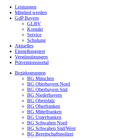
Leistungen
Mitglied werden
GdP Bayern
GLBV
Kontakt
Service
Schulung
Aktuelles
Einstellungstest
Vergünstigungen
Präventionsportal
Bezirksgruppen
BG München
BG Oberbayern Nord
BG Oberbayern Süd
BG Niederbayern
BG Oberpfalz
BG Oberfranken
BG Mittelfranken
BG Unterfranken
BG Schwaben Nord
BG Schwaben Süd/West
BG Bereitschaftspolizei