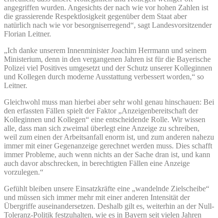
angegriffen wurden. Angesichts der nach wie vor hohen Zahlen ist
die grassierende Respektlosigkeit gegenüber dem Staat aber
natürlich nach wie vor besorgniserregend“, sagt Landesvorsitzender
Florian Leitner.
„Ich danke unserem Innenminister Joachim Herrmann und seinem
Ministerium, denn in den vergangenen Jahren ist für die Bayerische
Polizei viel Positives umgesetzt und der Schutz unserer Kolleginnen
und Kollegen durch moderne Ausstattung verbessert worden,“ so
Leitner.
Gleichwohl muss man hierbei aber sehr wohl genau hinschauen: Bei
den erfassten Fällen spielt der Faktor „Anzeigenbereitschaft der
Kolleginnen und Kollegen“ eine entscheidende Rolle. Wir wissen
alle, dass man sich zweimal überlegt eine Anzeige zu schreiben,
weil zum einen der Arbeitsanfall enorm ist, und zum anderen nahezu
immer mit einer Gegenanzeige gerechnet werden muss. Dies schafft
immer Probleme, auch wenn nichts an der Sache dran ist, und kann
auch davor abschrecken, in berechtigten Fällen eine Anzeige
vorzulegen.“
Gefühlt bleiben unsere Einsatzkräfte eine „wandelnde Zielscheibe“
und müssen sich immer mehr mit einer anderen Intensität der
Übergriffe auseinandersetzen. Deshalb gilt es, weiterhin an der Null-
Toleranz-Politik festzuhalten, wie es in Bayern seit vielen Jahren