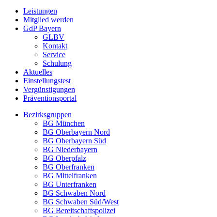
Leistungen
Mitglied werden
GdP Bayern
GLBV
Kontakt
Service
Schulung
Aktuelles
Einstellungstest
Vergünstigungen
Präventionsportal
Bezirksgruppen
BG München
BG Oberbayern Nord
BG Oberbayern Süd
BG Niederbayern
BG Oberpfalz
BG Oberfranken
BG Mittelfranken
BG Unterfranken
BG Schwaben Nord
BG Schwaben Süd/West
BG Bereitschaftspolizei