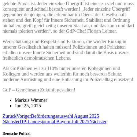
gelebte Praxis ist. Jeder einzelne Übergriff ist einer zu viel und muss
konsequent und schnell bestraft werden! „Jeder einzelne Übergriff
gegenüber denjenigen, die erkennbar im Dienst der Gesellschaft
stehen und den Kopf für Innere Sicherheit, Stabilität und Ordnung
hinhalten, greift gleichzeitig unseren Staat an, und das kann und darf
niemals toleriert werden“, so der GdP-Chef Florian Leitner.
Wertschätzung und Respekt sind Faktoren, die wieder Einzug in
unserer Gesellschaft halten müssen! Polizistinnen und Polizisten
erhalten unsere Innere Sicherheit und sind damit die Basis unseres
freiheitlich demokratischen Lebens.
Als GdP stehen wir zu 110% hinter unseren Kolleginnen und
Kollegen und werden uns weiterhin für noch besseren Schutz,
moderne Ausrüstung und eine Entlastung im Polizeialltag einsetzen!
GdP – Gemeinsam Zukunft gestalten!
Markus Wimmer
Juni 25, 2025
Zurück
Voriger
Beförderungsauswahl August 2025
Nächster
DP-Landesjournal Bayern Juli 2025
Nächster
Deutsche Polizei