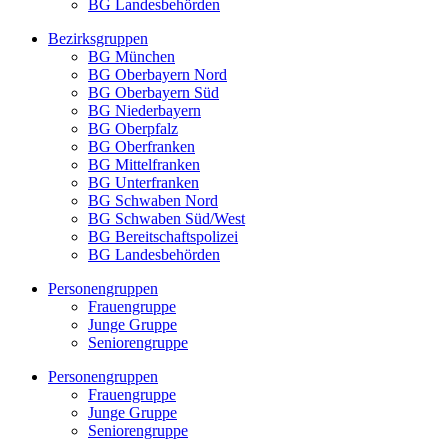
BG Landesbehörden
Bezirksgruppen
BG München
BG Oberbayern Nord
BG Oberbayern Süd
BG Niederbayern
BG Oberpfalz
BG Oberfranken
BG Mittelfranken
BG Unterfranken
BG Schwaben Nord
BG Schwaben Süd/West
BG Bereitschaftspolizei
BG Landesbehörden
Personengruppen
Frauengruppe
Junge Gruppe
Seniorengruppe
Personengruppen
Frauengruppe
Junge Gruppe
Seniorengruppe