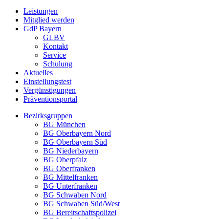
Leistungen
Mitglied werden
GdP Bayern
GLBV
Kontakt
Service
Schulung
Aktuelles
Einstellungstest
Vergünstigungen
Präventionsportal
Bezirksgruppen
BG München
BG Oberbayern Nord
BG Oberbayern Süd
BG Niederbayern
BG Oberpfalz
BG Oberfranken
BG Mittelfranken
BG Unterfranken
BG Schwaben Nord
BG Schwaben Süd/West
BG Bereitschaftspolizei