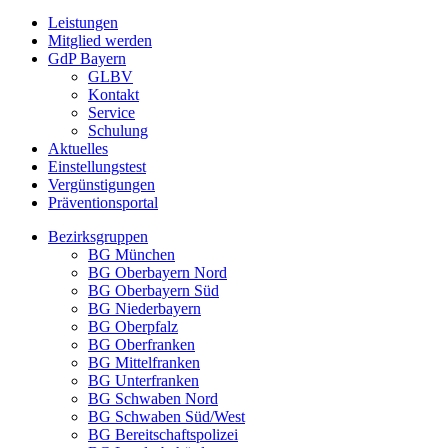
Leistungen
Mitglied werden
GdP Bayern
GLBV
Kontakt
Service
Schulung
Aktuelles
Einstellungstest
Vergünstigungen
Präventionsportal
Bezirksgruppen
BG München
BG Oberbayern Nord
BG Oberbayern Süd
BG Niederbayern
BG Oberpfalz
BG Oberfranken
BG Mittelfranken
BG Unterfranken
BG Schwaben Nord
BG Schwaben Süd/West
BG Bereitschaftspolizei