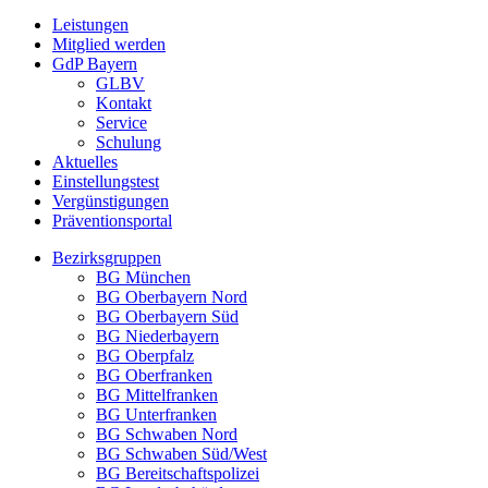
Leistungen
Mitglied werden
GdP Bayern
GLBV
Kontakt
Service
Schulung
Aktuelles
Einstellungstest
Vergünstigungen
Präventionsportal
Bezirksgruppen
BG München
BG Oberbayern Nord
BG Oberbayern Süd
BG Niederbayern
BG Oberpfalz
BG Oberfranken
BG Mittelfranken
BG Unterfranken
BG Schwaben Nord
BG Schwaben Süd/West
BG Bereitschaftspolizei