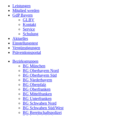
Leistungen
Mitglied werden
GdP Bayern
GLBV
Kontakt
Service
Schulung
Aktuelles
Einstellungstest
Vergünstigungen
Präventionsportal
Bezirksgruppen
BG München
BG Oberbayern Nord
BG Oberbayern Süd
BG Niederbayern
BG Oberpfalz
BG Oberfranken
BG Mittelfranken
BG Unterfranken
BG Schwaben Nord
BG Schwaben Süd/West
BG Bereitschaftspolizei