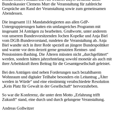
Bundeskassier Clemens Murr die Veranstaltung für zahlreiche
Gespräche am Rand der Veranstaltung sowie zum gemeinsamen
Abendessen.
Die insgesamt 111 Mandatsdelegierten aus allen GdP-
Untergruppierungen hatten ein umfangreiches Programm mit
insgesamt 34 Anträgen zu bearbeiten. Grußworte, unter anderem
von unserem Bundesvorsitzenden Jochen Kopelke und Anja Biel
vom DGB-Bundesvorstand, rundeten die Veranstaltung ab. Anja
Biel wandte sich in ihrer Rede speziell an jüngere Bundespolitiker
und warnte vor dem derzeit gerne genutzten Rentner- und
Pensionisten-Bashing. Die Älteren müssten nicht „durchgefüttert“
werden, sondern hätten jahrzehntelang sowohl monetär als auch mit
ihrer Arbeitskraft ihren Beitrag für die Gesamtgesellschaft geleistet.
Bei den Anträgen sind neben Forderungen nach bezahlbarem
Wohnraum und digitaler Teilhabe besonders ein Leitantrag „Älter
werden in Würde“ und eine einstimmig verabschiedete Resolution
„Kein Platz für Gewalt in der Gesellschaft“ hervorzuheben.
So war die Konferenz, die unter dem Motto „Erfahrung trifft
Zukunft“ stand, eine durch und durch gelungene Veranstaltung.
Andreas Gollwitzer