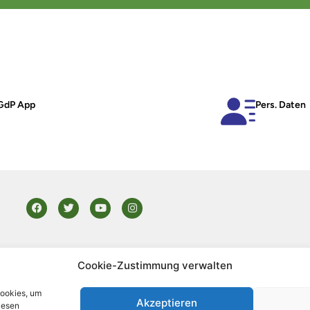
GdP App
Pers. Daten
Cookie-Zustimmung verwalten
NTAKT
IMPRESSUM
DATENSCHUTZ
Cookies, um
Akzeptieren
iesen