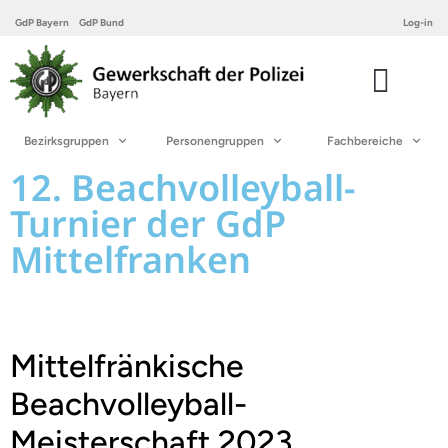
GdP Bayern
GdP Bund
Log-in
Bezirksgruppen
Personengruppen
Fachbereiche
12. Beachvolleyball-
Turnier der GdP
Mittelfranken
Mittelfränkische
Beachvolleyball-
Meisterschaft 2023