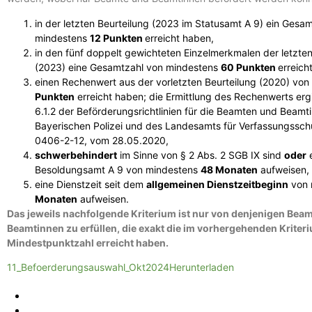
in der letzten Beurteilung (2023 im Statusamt A 9) ein Gesam
mindestens
12 Punkten
erreicht haben,
in den fünf doppelt gewichteten Einzelmerkmalen der letzten
(2023) eine Gesamtzahl von mindestens
60 Punkten
erreich
einen Rechenwert aus der vorletzten Beurteilung (2020) vo
Punkten
erreicht haben; die Ermittlung des Rechenwerts ergi
6.1.2 der Beförderungsrichtlinien für die Beamten und Beamt
Bayerischen Polizei und des Landesamts für Verfassungssch
0406-2-12, vom 28.05.2020,
schwerbehindert
im Sinne von § 2 Abs. 2 SGB IX sind
oder
e
Besoldungsamt A 9 von mindestens
48 Monaten
aufweisen,
eine Dienstzeit seit dem
allgemeinen Dienstzeitbeginn
von 
Monaten
aufweisen.
Das jeweils nachfolgende Kriterium ist nur von denjenigen Bea
Beamtinnen zu erfüllen, die exakt die im vorhergehenden Krite
Mindestpunktzahl erreicht haben.
11_Befoerderungsauswahl_Okt2024
Herunterladen