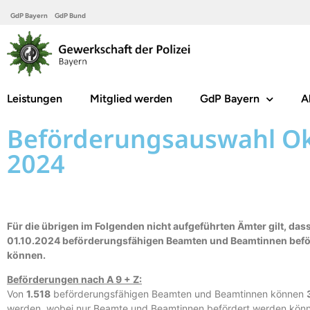
GdP Bayern
GdP Bund
Leistungen
Mitglied werden
GdP Bayern
A
Beförderungsauswahl O
2024
Für die übrigen im Folgenden nicht aufgeführten Ämter gilt, das
01.10.2024 beförderungsfähigen Beamten und Beamtinnen befö
können.
Beförderungen nach A 9 + Z:
Von
1.518
beförderungsfähigen Beamten und Beamtinnen können
werden, wobei nur Beamte und Beamtinnen befördert werden könn