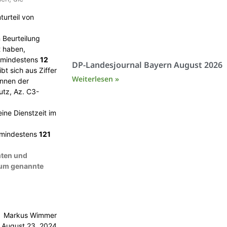
turteil von
 Beurteilung
t haben,
n mindestens
12
DP-Landesjournal Bayern August 2026
bt sich aus Ziffer
Weiterlesen »
innen der
utz, Az. C3-
ine Dienstzeit im
mindestens
121
mten und
rium genannte
Markus Wimmer
August 23, 2024