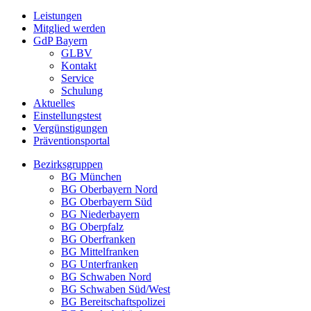
Leistungen
Mitglied werden
GdP Bayern
GLBV
Kontakt
Service
Schulung
Aktuelles
Einstellungstest
Vergünstigungen
Präventionsportal
Bezirksgruppen
BG München
BG Oberbayern Nord
BG Oberbayern Süd
BG Niederbayern
BG Oberpfalz
BG Oberfranken
BG Mittelfranken
BG Unterfranken
BG Schwaben Nord
BG Schwaben Süd/West
BG Bereitschaftspolizei