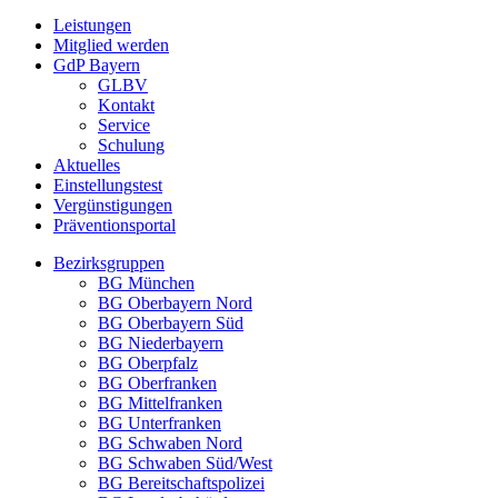
Leistungen
Mitglied werden
GdP Bayern
GLBV
Kontakt
Service
Schulung
Aktuelles
Einstellungstest
Vergünstigungen
Präventionsportal
Bezirksgruppen
BG München
BG Oberbayern Nord
BG Oberbayern Süd
BG Niederbayern
BG Oberpfalz
BG Oberfranken
BG Mittelfranken
BG Unterfranken
BG Schwaben Nord
BG Schwaben Süd/West
BG Bereitschaftspolizei