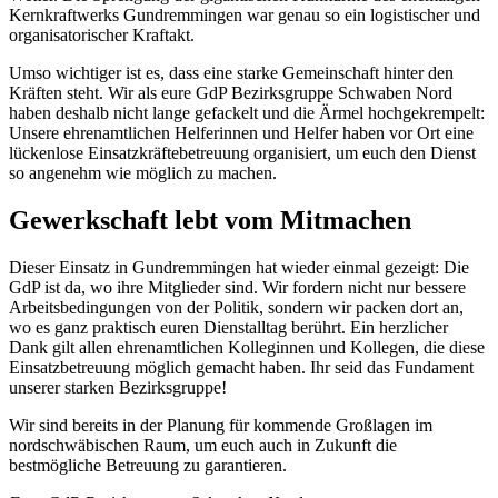
Kernkraftwerks Gundremmingen war genau so ein logistischer und
organisatorischer Kraftakt.
Umso wichtiger ist es, dass eine starke Gemeinschaft hinter den
Kräften steht. Wir als eure GdP Bezirksgruppe Schwaben Nord
haben deshalb nicht lange gefackelt und die Ärmel hochgekrempelt:
Unsere ehrenamtlichen Helferinnen und Helfer haben vor Ort eine
lückenlose Einsatzkräftebetreuung organisiert, um euch den Dienst
so angenehm wie möglich zu machen.
Gewerkschaft lebt vom Mitmachen
Dieser Einsatz in Gundremmingen hat wieder einmal gezeigt: Die
GdP ist da, wo ihre Mitglieder sind. Wir fordern nicht nur bessere
Arbeitsbedingungen von der Politik, sondern wir packen dort an,
wo es ganz praktisch euren Dienstalltag berührt. Ein herzlicher
Dank gilt allen ehrenamtlichen Kolleginnen und Kollegen, die diese
Einsatzbetreuung möglich gemacht haben. Ihr seid das Fundament
unserer starken Bezirksgruppe!
Wir sind bereits in der Planung für kommende Großlagen im
nordschwäbischen Raum, um euch auch in Zukunft die
bestmögliche Betreuung zu garantieren.