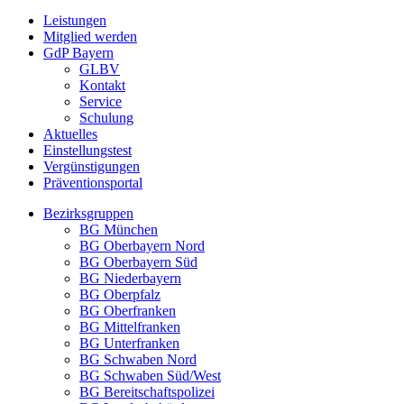
Leistungen
Mitglied werden
GdP Bayern
GLBV
Kontakt
Service
Schulung
Aktuelles
Einstellungstest
Vergünstigungen
Präventionsportal
Bezirksgruppen
BG München
BG Oberbayern Nord
BG Oberbayern Süd
BG Niederbayern
BG Oberpfalz
BG Oberfranken
BG Mittelfranken
BG Unterfranken
BG Schwaben Nord
BG Schwaben Süd/West
BG Bereitschaftspolizei