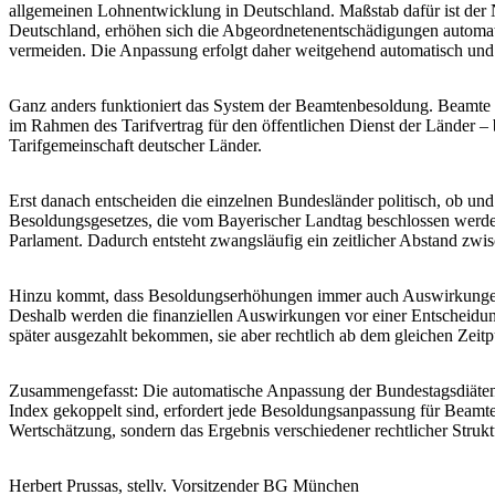
allgemeinen Lohnentwicklung in Deutschland. Maßstab dafür ist der N
Deutschland, erhöhen sich die Abgeordnetenentschädigungen automati
vermeiden. Die Anpassung erfolgt daher weitgehend automatisch und n
Ganz anders funktioniert das System der Beamtenbesoldung. Beamte si
im Rahmen des Tarifvertrag für den öffentlichen Dienst der Länder – 
Tarifgemeinschaft deutscher Länder.
Erst danach entscheiden die einzelnen Bundesländer politisch, ob un
Besoldungsgesetzes, die vom Bayerischer Landtag beschlossen werde
Parlament. Dadurch entsteht zwangsläufig ein zeitlicher Abstand zwi
Hinzu kommt, dass Besoldungserhöhungen immer auch Auswirkungen au
Deshalb werden die finanziellen Auswirkungen vor einer Entscheidung
später ausgezahlt bekommen, sie aber rechtlich ab dem gleichen Zeitpu
Zusammengefasst: Die automatische Anpassung der Bundestagsdiäten 
Index gekoppelt sind, erfordert jede Besoldungsanpassung für Beamte
Wertschätzung, sondern das Ergebnis verschiedener rechtlicher Strukt
Herbert Prussas, stellv. Vorsitzender BG München