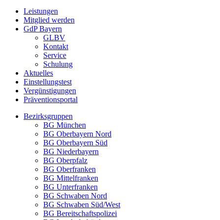
Leistungen
Mitglied werden
GdP Bayern
GLBV
Kontakt
Service
Schulung
Aktuelles
Einstellungstest
Vergünstigungen
Präventionsportal
Bezirksgruppen
BG München
BG Oberbayern Nord
BG Oberbayern Süd
BG Niederbayern
BG Oberpfalz
BG Oberfranken
BG Mittelfranken
BG Unterfranken
BG Schwaben Nord
BG Schwaben Süd/West
BG Bereitschaftspolizei