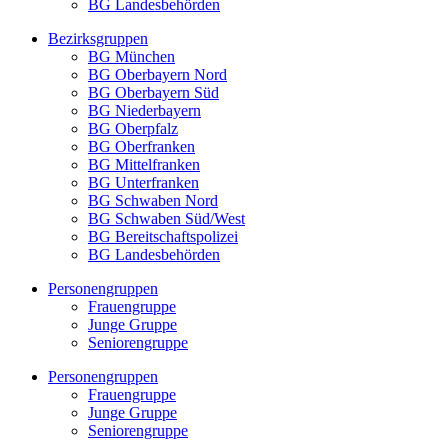
BG Landesbehörden
Bezirksgruppen
BG München
BG Oberbayern Nord
BG Oberbayern Süd
BG Niederbayern
BG Oberpfalz
BG Oberfranken
BG Mittelfranken
BG Unterfranken
BG Schwaben Nord
BG Schwaben Süd/West
BG Bereitschaftspolizei
BG Landesbehörden
Personengruppen
Frauengruppe
Junge Gruppe
Seniorengruppe
Personengruppen
Frauengruppe
Junge Gruppe
Seniorengruppe