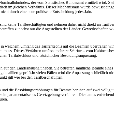
ominallohnindex, der vom Statistisches Bundesamt ermittelt wird. Steig
sch im gleichen Verhältnis. Dieser Mechanismus wurde bewusst eingefü
icht durch eine neue politische Entscheidung jedes Jahr.
nd keine Tarifbeschäftigten und nehmen daher nicht direkt an Tarifverh
betreffen zunächst nur die Angestellten der Länder. Gewerkschaften wi
d in welchem Umfang das Tarifergebnis auf die Beamten übertragen wir
n muss. Dieses Verfahren umfasst mehrere Schritte – vom Kabinettsbe
schen Tarifabschluss und tatsächlicher Besoldungsanpassung.
f den Landeshaushalt haben. Sie betreffen sämtliche Beamte eines La
 detailliert geprüft.In vielen Fällen wird die Anpassung schließlich 
nkt gilt wie bei den Tarifbeschäftigten.
und die Besoldungserhöhungen für Beamte beruhen auf zwei völlig unt
 ein parlamentarisches Gesetzgebungsverfahren. Die daraus entstehende
uren.