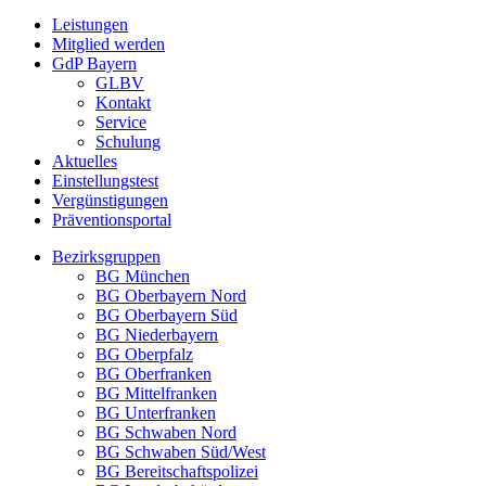
Leistungen
Mitglied werden
GdP Bayern
GLBV
Kontakt
Service
Schulung
Aktuelles
Einstellungstest
Vergünstigungen
Präventionsportal
Bezirksgruppen
BG München
BG Oberbayern Nord
BG Oberbayern Süd
BG Niederbayern
BG Oberpfalz
BG Oberfranken
BG Mittelfranken
BG Unterfranken
BG Schwaben Nord
BG Schwaben Süd/West
BG Bereitschaftspolizei