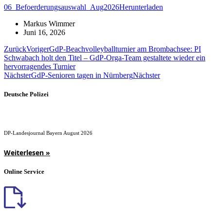
06_Befoerderungsauswahl_Aug2026
Herunterladen
Markus Wimmer
Juni 16, 2026
Zurück
Voriger
GdP-Beachvolleyballturnier am Brombachsee: PI
Schwabach holt den Titel – GdP-Orga-Team gestaltete wieder ein
hervorragendes Turnier
Nächster
GdP-Senioren tagen in Nürnberg
Nächster
Deutsche Polizei
DP-Landesjournal Bayern August 2026
Weiterlesen »
Online Service