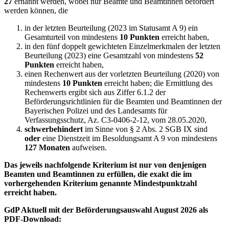
27
ernannt werden, wobei nur Beamte und Beamtinnen befördert
werden können, die
in der letzten Beurteilung (2023 im Statusamt A 9) ein
Gesamturteil von mindestens
10 Punkten
erreicht haben,
in den fünf doppelt gewichteten Einzelmerkmalen der letzten
Beurteilung (2023) eine Gesamtzahl von mindestens
52
Punkten
erreicht haben,
einen Rechenwert aus der vorletzten Beurteilung (2020) von
mindestens
10 Punkten
erreicht haben; die Ermittlung des
Rechenwerts ergibt sich aus Ziffer 6.1.2 der
Beförderungsrichtlinien für die Beamten und Beamtinnen der
Bayerischen Polizei und des Landesamts für
Verfassungsschutz, Az. C3-0406-2-12, vom 28.05.2020,
schwerbehindert
im Sinne von § 2 Abs. 2 SGB IX sind
oder
eine Dienstzeit im Besoldungsamt A 9 von mindestens
127 Monaten
aufweisen.
Das jeweils nachfolgende Kriterium ist nur von denjenigen
Beamten und Beamtinnen zu erfüllen, die exakt die im
vorhergehenden Kriterium genannte Mindestpunktzahl
erreicht haben.
GdP Aktuell mit der Beförderungsauswahl August 2026 als
PDF-Download: