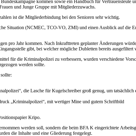
 eine Bundeskampagne kommen sowie ein Handbuch für Vertrauensleute u
, Frauen und Junge Gruppe mit Mitgliederzuwachs.
hlen ist die Mitgliederbindung bei den Senioren sehr wichtig.
tliche Situation (NCMEC, TCO-VO, ZMI) und einen Ausblick auf die
n pro Jahr kommen. Nach Inkrafttreten geplanter Änderungen würden di
Eingangsstelle gibt, bei welcher mögliche Dubletten bereits ausgefiltert
tel für die Kriminalpolizei zu verbessern, wurden verschiedene Vorsc
rgezogen werden sollte.
sollte:
lpolizei“, die Lasche für Kugelschreiber groß genug, um tatsächlich 
ruck „Kriminalpolizei“, mit wertiger Mine und gutem Schriftbild
sitionspapier Kripo.
bernommen werden soll, sondern die beim BFA K eingerichtete Arbeitsgru
rden die Inhalte und eine Gliederung festgelegt.