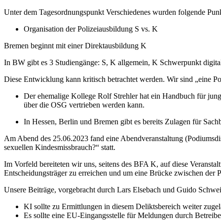
Unter dem Tagesordnungspunkt Verschiedenes wurden folgende Punkt
Organisation der Polizeiausbildung S vs. K
Bremen beginnt mit einer Direktausbildung K
In BW gibt es 3 Studiengänge: S, K allgemein, K Schwerpunkt digit
Diese Entwicklung kann kritisch betrachtet werden. Wir sind „eine Poli
Der ehemalige Kollege Rolf Strehler hat ein Handbuch für jung
über die OSG vertrieben werden kann.
In Hessen, Berlin und Bremen gibt es bereits Zulagen für Sach
Am Abend des 25.06.2023 fand eine Abendveranstaltung (Podiumsdis
sexuellen Kindesmissbrauch?“ statt.
Im Vorfeld bereiteten wir uns, seitens des BFA K, auf diese Veransta
Entscheidungsträger zu erreichen und um eine Brücke zwischen der 
Unsere Beiträge, vorgebracht durch Lars Elsebach und Guido Schweic
KI sollte zu Ermittlungen in diesem Deliktsbereich weiter zuge
Es sollte eine EU-Eingangsstelle für Meldungen durch Betreib