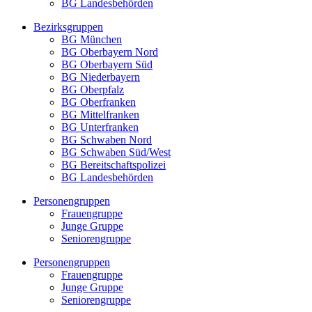
BG Landesbehörden
Bezirksgruppen
BG München
BG Oberbayern Nord
BG Oberbayern Süd
BG Niederbayern
BG Oberpfalz
BG Oberfranken
BG Mittelfranken
BG Unterfranken
BG Schwaben Nord
BG Schwaben Süd/West
BG Bereitschaftspolizei
BG Landesbehörden
Personengruppen
Frauengruppe
Junge Gruppe
Seniorengruppe
Personengruppen
Frauengruppe
Junge Gruppe
Seniorengruppe