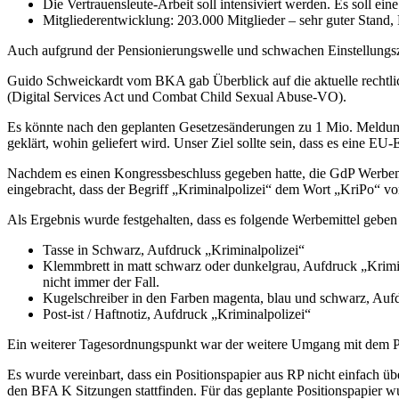
Die Vertrauensleute-Arbeit soll intensiviert werden. Es soll
Mitgliederentwicklung: 203.000 Mitglieder – sehr guter Stand
Auch aufgrund der Pensionierungswelle und schwachen Einstellungsza
Guido Schweickardt vom BKA gab Überblick auf die aktuelle rech
(Digital Services Act und Combat Child Sexual Abuse-VO).
Es könnte nach den geplanten Gesetzesänderungen zu 1 Mio. Meldunge
geklärt, wohin geliefert wird. Unser Ziel sollte sein, dass es eine EU-
Nachdem es einen Kongressbeschluss gegeben hatte, die GdP Werbemit
eingebracht, dass der Begriff „Kriminalpolizei“ dem Wort „KriPo“ vo
Als Ergebnis wurde festgehalten, dass es folgende Werbemittel geben 
Tasse in Schwarz, Aufdruck „Kriminalpolizei“
Klemmbrett in matt schwarz oder dunkelgrau, Aufdruck „Krimina
nicht immer der Fall.
Kugelschreiber in den Farben magenta, blau und schwarz, Aufd
Post-ist / Haftnotiz, Aufdruck „Kriminalpolizei“
Ein weiterer Tagesordnungspunkt war der weitere Umgang mit dem Po
Es wurde vereinbart, dass ein Positionspapier aus RP nicht einfach ü
den BFA K Sitzungen stattfinden. Für das geplante Positionspapier wu