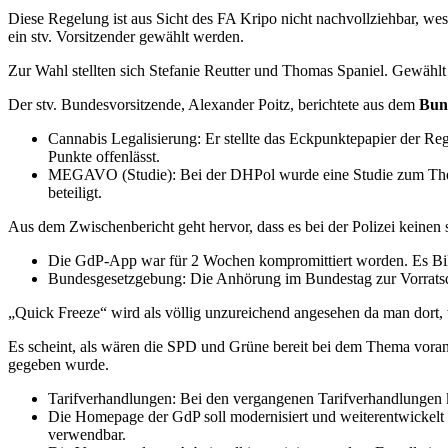
Diese Regelung ist aus Sicht des FA Kripo nicht nachvollziehbar, wes
ein stv. Vorsitzender gewählt werden.
Zur Wahl stellten sich Stefanie Reutter und Thomas Spaniel. Gewählt
Der stv. Bundesvorsitzende, Alexander Poitz, berichtete aus dem
Bun
Cannabis Legalisierung: Er stellte das Eckpunktepapier der Reg
Punkte offenlässt.
MEGAVO (Studie): Bei der DHPol wurde eine Studie zum Thema
beteiligt.
Aus dem Zwischenbericht geht hervor, dass es bei der Polizei keinen s
Die GdP-App war für 2 Wochen kompromittiert worden. Es Bild w
Bundesgesetzgebung: Die Anhörung im Bundestag zur Vorratsd
„Quick Freeze“ wird als völlig unzureichend angesehen da man dort, wo
Es scheint, als wären die SPD und Grüne bereit bei dem Thema vora
gegeben wurde.
Tarifverhandlungen: Bei den vergangenen Tarifverhandlungen k
Die Homepage der GdP soll modernisiert und weiterentwickelt 
verwendbar.