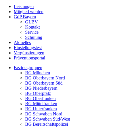
Leistungen
Mitglied werden
GdP Bayern
GLBV
Kontakt
Service
Schulung
Aktuelles
Einstellungstest
Vergünstigungen
Präventionsportal
Bezirksgruppen
BG München
BG Oberbayern Nord
BG Oberbayern Süd
BG Niederbayern
BG Oberpfalz
BG Oberfranken
BG Mittelfranken
BG Unterfranken
BG Schwaben Nord
BG Schwaben Süd/West
BG Bereitschaftspolizei