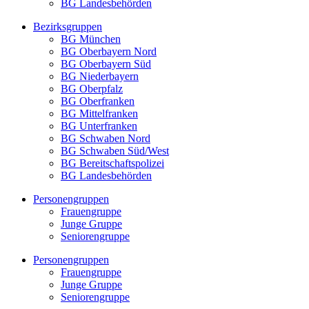
BG Landesbehörden
Bezirksgruppen
BG München
BG Oberbayern Nord
BG Oberbayern Süd
BG Niederbayern
BG Oberpfalz
BG Oberfranken
BG Mittelfranken
BG Unterfranken
BG Schwaben Nord
BG Schwaben Süd/West
BG Bereitschaftspolizei
BG Landesbehörden
Personengruppen
Frauengruppe
Junge Gruppe
Seniorengruppe
Personengruppen
Frauengruppe
Junge Gruppe
Seniorengruppe