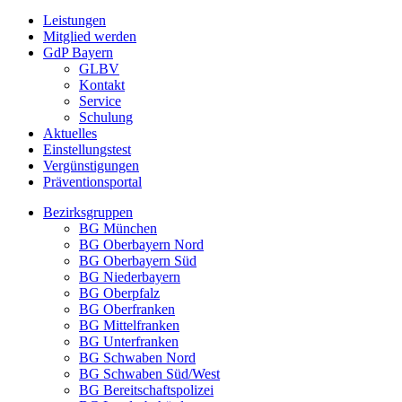
Leistungen
Mitglied werden
GdP Bayern
GLBV
Kontakt
Service
Schulung
Aktuelles
Einstellungstest
Vergünstigungen
Präventionsportal
Bezirksgruppen
BG München
BG Oberbayern Nord
BG Oberbayern Süd
BG Niederbayern
BG Oberpfalz
BG Oberfranken
BG Mittelfranken
BG Unterfranken
BG Schwaben Nord
BG Schwaben Süd/West
BG Bereitschaftspolizei